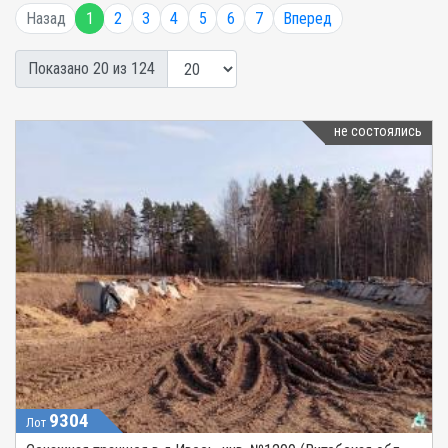
Назад
1
2
3
4
5
6
7
Вперед
Показано 20 из 124
не состоялись
9304
Лот