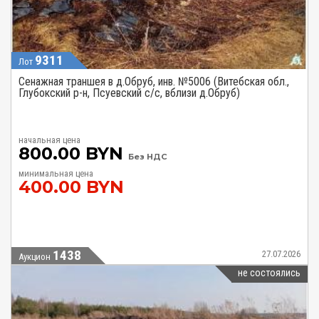
9311
Лот
Сенажная траншея в д.Обруб, инв. №5006 (Витебская обл.,
Глубокский р-н, Псуевский с/с, вблизи д.Обруб)
начальная цена
800.00 BYN
Без НДС
минимальная цена
400.00 BYN
1438
27.07.2026
Аукцион
не состоялись