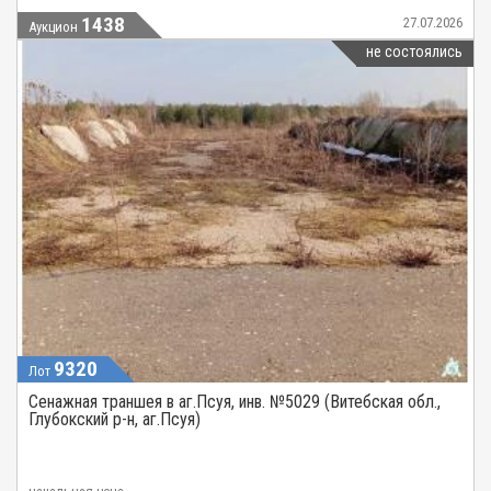
1438
27.07.2026
Аукцион
не состоялись
9320
Лот
Сенажная траншея в аг.Псуя, инв. №5029 (Витебская обл.,
Глубокский р-н, аг.Псуя)