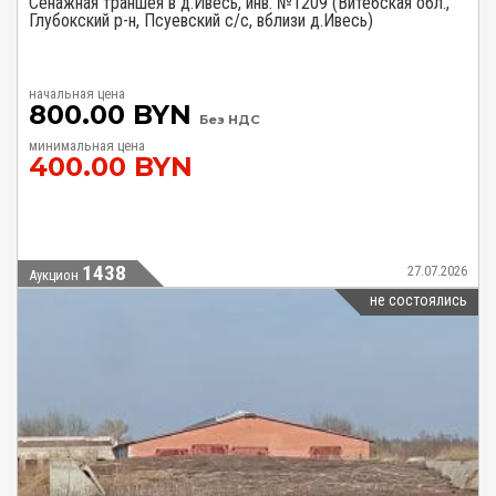
Сенажная траншея в д.Ивесь, инв. №1209 (Витебская обл.,
Глубокский р-н, Псуевский с/с, вблизи д.Ивесь)
начальная цена
800.00 BYN
Без НДС
минимальная цена
400.00 BYN
1438
27.07.2026
Аукцион
не состоялись