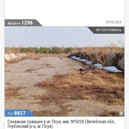
1296
09.06.2026
Аукцион
не состоялись
8827
Лот
Сенажная траншея в аг.Псуя, инв. №5024 (Витебская обл.,
Глубокский р-н, аг.Псуя)