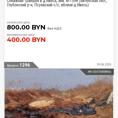
Сенажная траншея в д.Ивесь, инв. №1398 (Витебская обл.,
Глубокский р-н, Псуевский с/с, вблизи д.Ивесь)
начальная цена
800.00 BYN
Без НДС
минимальная цена
400.00 BYN
1296
09.06.2026
Аукцион
не состоялись