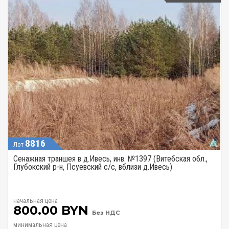
8816
Лот
Сенажная траншея в д.Ивесь, инв. №1397 (Витебская обл.,
Глубокский р-н, Псуевский с/с, вблизи д.Ивесь)
начальная цена
800.00 BYN
Без НДС
минимальная цена