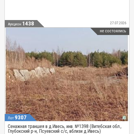
1438
27.07.2026
Аукцион
не состоялись
9307
Лот
Сенажная траншея в д.Ивесь, инв. №1398 (Витебская обл.,
Глубокский р-н, Псуевский с/с, вблизи д.Ивесь)