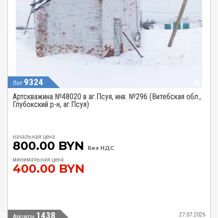
9324
Лот
Артскважина №48020 в аг.Псуя, инв. №296 (Витебская обл.,
Глубокский р-н, аг.Псуя)
начальная цена
800.00 BYN
Без НДС
минимальная цена
400.00 BYN
1438
27.07.2026
Аукцион