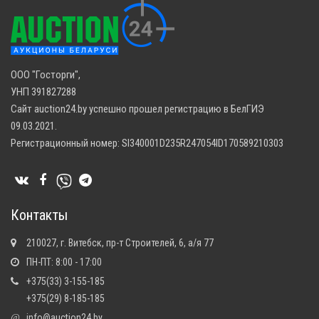
ООО "Госторги",
УНП 391827288
Сайт auction24.by успешно прошел регистрацию в БелГИЭ
09.03.2021.
Регистрационный номер: SI340001D235R247054ID170589210303
Контакты
210027, г. Витебск, пр-т Строителей, 6, а/я 77
ПН-ПТ: 8:00 - 17:00
+375(33) 3-155-185
+375(29) 8-185-185
info@auction24.by
@