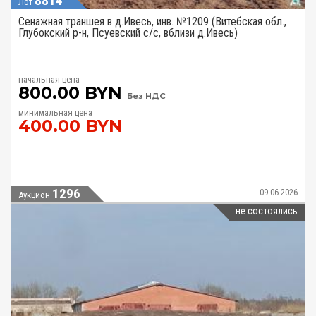
8814
Лот
Сенажная траншея в д.Ивесь, инв. №1209 (Витебская обл.,
Глубокский р-н, Псуевский с/с, вблизи д.Ивесь)
начальная цена
800.00 BYN
Без НДС
минимальная цена
400.00 BYN
1296
09.06.2026
Аукцион
не состоялись