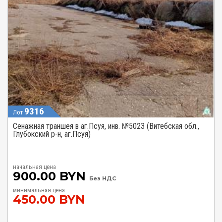
9316
Лот
Сенажная траншея в аг.Псуя, инв. №5023 (Витебская обл.,
Глубокский р-н, аг.Псуя)
начальная цена
900.00 BYN
Без НДС
минимальная цена
450.00 BYN