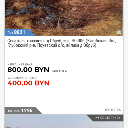
8821
Лот
Сенажная траншея в д.Обруб, инв. №5006 (Витебская обл.,
Глубокский р-н, Псуевский с/с, вблизи д.Обруб)
начальная цена
800.00 BYN
Без НДС
минимальная цена
400.00 BYN
1296
09.06.2026
Аукцион
не состоялись