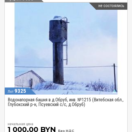
не состоялись
9325
Лот
Водонапорная башня в д.Обруб, инв. №1215 (Витебская обл.,
Глубокский р-н, Псуевский с/с, д.Обруб)
начальная цена
1 000.00 BYN
Без НДС