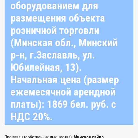
оборудованием для
размещения объекта
розничной торговли
(Минская обл., Минский
р-н, г.Заславль, ул.
Юбилейная, 13).
Начальная цена (размер
ежемесячной арендной
платы): 1869 бел. руб. с
НДС 20%.
Продавец (собственник имущества):
Минское райпо