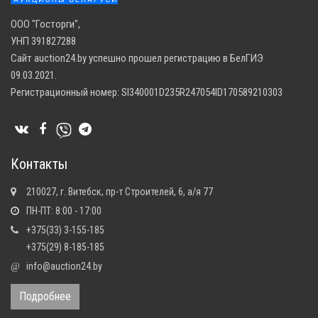
ООО "Госторги",
УНП 391827288
Сайт auction24.by успешно прошел регистрацию в БелГИЭ
09.03.2021.
Регистрационный номер: SI340001D235R247054ID170589210303
Контакты
210027, г. Витебск, пр-т Строителей, 6, а/я 77
ПН-ПТ: 8:00 - 17:00
+375(33) 3-155-185
+375(29) 8-185-185
info@auction24.by
@
Подробнее