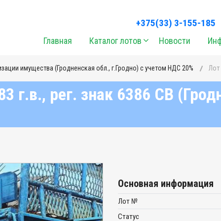
+375(33) 3-155-185
Главная
Каталог лотов
Новости
Ин
лизации имущества (Гродненская обл., г.Гродно) с учетом НДС 20%
Лот
 г.в., рег. знак 6386 СВ (Гродн
Основная информация
Лот №
Статус