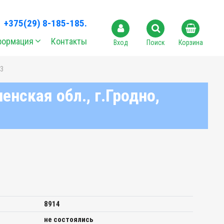
+375(29) 8-185-185.
формация
Контакты
Вход
Поиск
Корзина
 3
енская обл., г.Гродно,
8914
не состоялись