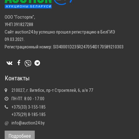
ООО "Госторги",
УНП 391827288
Сайт auction24.by успешно прошел регистрацию в БелГИЭ
09.03.2021.
Регистрационный номер: SI340001D235R247054ID170589210303
Контакты
210027, г. Витебск, пр-т Строителей, 6, а/я 77
ПН-ПТ: 8:00 - 17:00
+375(33) 3-155-185
+375(29) 8-185-185
info@auction24.by
@
Подробнее