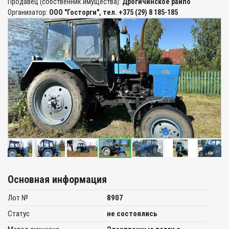
Продавец (собственник имущества):
Дрогичинское райпо
Организатор:
ООО "Госторги", тел. +375 (29) 8 185-185
Основная информация
Лот №
8907
Статус
не состоялись