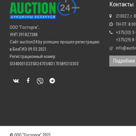
Контакты
210027, г. 
ПН-ПТ: 8:00
ООО "Госторги",
+375(33) 3
УНП 391827288
+375(29) 8
Сайт auction24.by успешно прошел регистрацию
info@aucti
@
в БелГИЭ 09.03.2021.
Регистрационный номер:
Подробнее
SI340001D235R247054ID170589210303
© ООО "Госторги" 2021