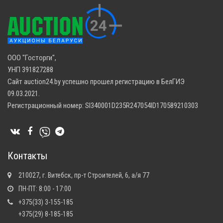
ООО "Госторги",
УНП 391827288
Сайт auction24.by успешно прошел регистрацию в БелГИЭ
09.03.2021.
Регистрационный номер: SI340001D235R247054ID170589210303
Контакты
210027, г. Витебск, пр-т Строителей, 6, а/я 77
ПН-ПТ: 8:00 - 17:00
+375(33) 3-155-185
+375(29) 8-185-185