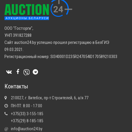
ООО "Госторги",
УНП 391827288
Сайт auction24.by успешно прошел регистрацию в БелГИЭ
09.03.2021.
Регистрационный номер: SI340001D235R247054ID170589210303
Контакты
210027, г. Витебск, пр-т Строителей, 6, а/я 77
ПН-ПТ: 8:00 - 17:00
+375(33) 3-155-185
+375(29) 8-185-185
info@auction24.by
@