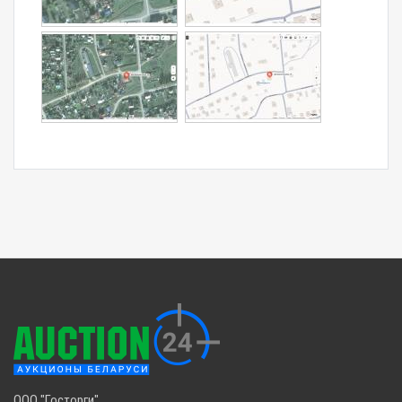
ООО "Госторги",