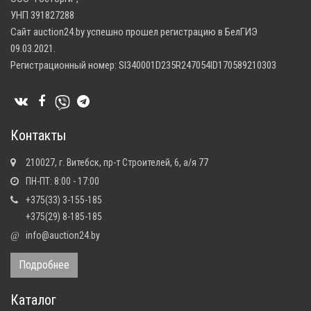
УНП 391827288
Сайт auction24.by успешно прошел регистрацию в БелГИЭ
09.03.2021.
Регистрационный номер: SI340001D235R247054ID170589210303
Контакты
210027, г. Витебск, пр-т Строителей, 6, а/я 77
ПН-ПТ: 8:00 - 17:00
+375(33) 3-155-185
+375(29) 8-185-185
info@auction24.by
@
Подробнее
Каталог