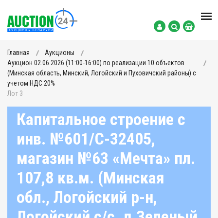
Главная
Аукционы
Аукцион 02.06.2026 (11:00-16:00) по реализации 10 объектов
(Минская область, Минский, Логойский и Пуховичский районы) с
учетом НДС 20%
Лот 3
Капитальное строение с
инв. №601/C-32405,
магазин №63 «Мечта» пл.
107,8 кв.м. (Минская
обл., Логойский р-н,
Логойский с/с, д.Зеленый