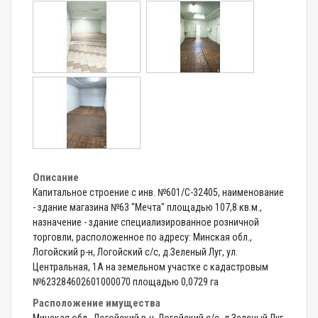
Описание
Капитальное строение с инв. №601/C-32405, наименование
- здание магазина №63 "Мечта" площадью 107,8 кв.м.,
назначение - здание специализированное розничной
торговли, расположенное по адресу: Минская обл.,
Логойский р-н, Логойский с/с, д.Зеленый Луг, ул.
Центральная, 1А на земельном участке с кадастровым
№623284602601000070 площадью 0,0729 га
Расположение имущества
Минская обл., Логойский р-н, Логойский с/с, д.Зеленый Луг,