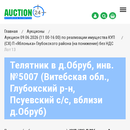
Главная
Аукционы
Аукцион 09.06.2026 (11:00-16:00) по реализации имущества КУП
(СХ) П «Яблонька» Глубокского района (на понижение) без НДС
Лот 13
Телятник в д.Обруб, инв.
№5007 (Витебская обл.,
Глубокский р-н,
Псуевский с/с, вблизи
д.Обруб)