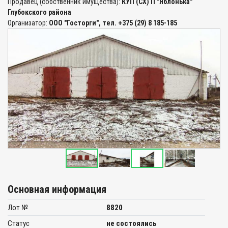
Продавец (собственник имущества):
КУП (СХ) П "Яблонька"
Глубокского района
Организатор:
ООО "Госторги", тел. +375 (29) 8 185-185
Основная информация
Лот №
8820
Статус
не состоялись