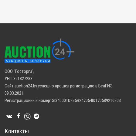
ООО "Госторги",
УНП 391827288
Сайт auction24.by успешно прошел регистрацию в БелГИЭ
09.03.2021.
Регистрационный номер: SI340001D235R247054ID170589210303
Контакты