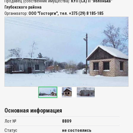
Продавец (собственник имущества):
КУП (СХ) П "Яблонька"
Глубокского района
Организатор:
ООО "Госторги", тел. +375 (29) 8 185-185
Основная информация
Лот №
8809
Статус
не состоялись